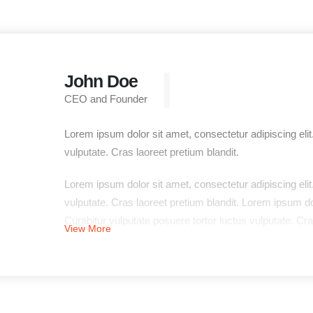
John Doe
CEO and Founder
Lorem ipsum dolor sit amet, consectetur adipiscing elit.
vulputate. Cras laoreet pretium blandit.
Lorem ipsum dolor sit amet, consectetur adipiscing elit.
vulputate. Cras laoreet pretium blandit. Lorem ipsum dol
Curabitur vulputate posuere tortor luctus vulputate. Cra
View More
Lorem ipsum dolor sit amet, consectetur adipiscing elit.
vulputate. Cras laoreet pretium blandit.