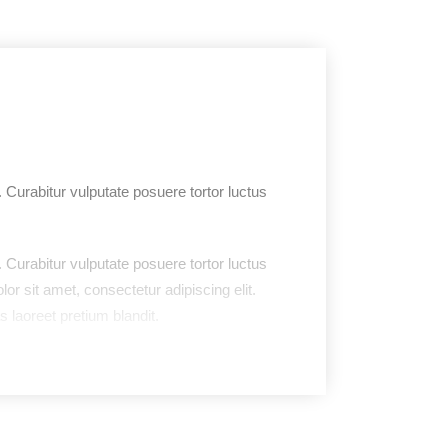
 Curabitur vulputate posuere tortor luctus
 Curabitur vulputate posuere tortor luctus
or sit amet, consectetur adipiscing elit.
s laoreet pretium blandit.
 Curabitur vulputate posuere tortor luctus